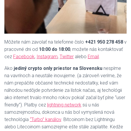
Môžete nám zavolať na telefonne čislo
+421 950 278 458
v
pracovné dni od
10:00 do 18:00
, možete nás kontaktovať
cez
Facebook
,
Instagram
,
Twitter
alebo
Email
.
Ako
jediný crypto only priestor na Slovensku
nespíme
na vavrínoch a neustále inovujeme. (a zároveň veríme, že
nám prepáčite občasné technické nedostatky, keď vám
náhodou nedôjde potvrdenie za lístok načas, aj techológii
ako internet trvalo mnoho rokov pokiaľ začal byť plne “user
friendly”). Platby cez
lightning network
sú u nás
samozrejmosťou, dokonca u nás bol vymyslená nová
technológia
“Turbo” kanálov
. Bitcoinom bez Lightningu
alebo Litecoinom samozrejme ešte stále zaplatíte. Kedže