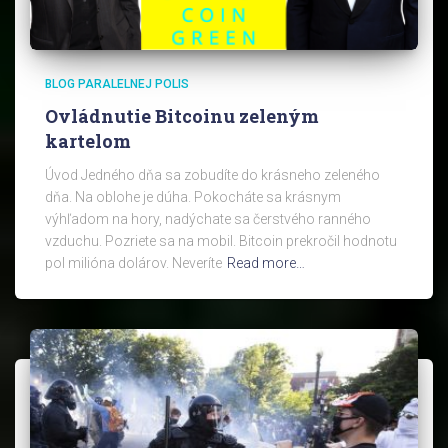
BLOG PARALELNEJ POLIS
Ovládnutie Bitcoinu zeleným
kartelom
Úvod Jedného dňa sa zobudíte do krásneho zeleného
dňa. Na oblohe je dúha. Pokocháte sa krásnym
výhľadom na hory, nadýchate sa čerstvého ranného
vzduchu. Pozriete sa na mobil. Bitcoin prekročil hodnotu
pol milióna dolárov. Neveríte
Read more…