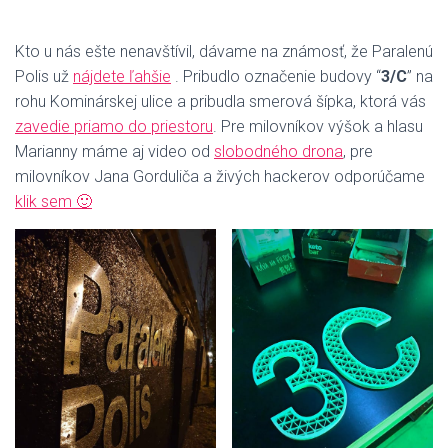
Kto u nás ešte nenavštívil, dávame na známosť, že Paralenú
Polis už
nájdete ľahšie
. Pribudlo označenie budovy “
3/C
” na
rohu Kominárskej ulice a pribudla smerová šípka, ktorá vás
zavedie priamo do priestoru
. Pre milovníkov výšok a hlasu
Marianny máme aj video od
slobodného drona
, pre
milovníkov Jana Gorduliča a živých hackerov odporúčame
klik sem 🙂