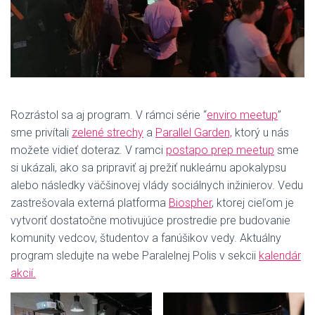
Rozrástol sa aj program. V rámci série “
enviro meetup
”
sme privítali
zelené strechy
a
Parallel Garden,
ktorý u nás
možete vidieť doteraz. V ramci
postapo prep meetup
sme
si ukázali, ako sa pripraviť aj prežiť nukleárnu apokalypsu
alebo následky väčšinovej vlády sociálnych inžinierov. Vedu
zastrešovala externá platforma
Biospher
, ktorej cieľom je
vytvoriť dostatočne motivujúce prostredie pre budovanie
komunity vedcov, študentov a fanúšikov vedy. Aktuálny
program sledujte na webe Paralelnej Polis v sekcii
kalendár
akcií
.