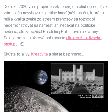
Do roku 2020 vám prajeme veľa energie a chuť (z)meniť, ak
vám niečo nevyhovuje, ideálne hneď (náš fanúšik, ktorého
rušila kvalita zvuku zo stream prenosov sa rozhodol
nedemonštrovať na námestí ani nečakať na politické
riešenia, ale zapožičal Paralelnej Polis nové mikrofóny.
Ďakujeme za ukážkové aplikovanie
ultrakonštruktívneho
prístupu
! 🙂
Skúste to aj vy.
Kreativita
a sieť je bez hraníc…