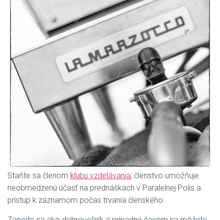
Staňte sa členom
klubu vzdelávania
, členstvo umožňuje
neobmedzenú účasť na prednáškach v Paralelnej Polis a
prístup k záznamom počas trvania členského.
Zapojte sa ako dobrovoľník a prípadne časom sa môžete