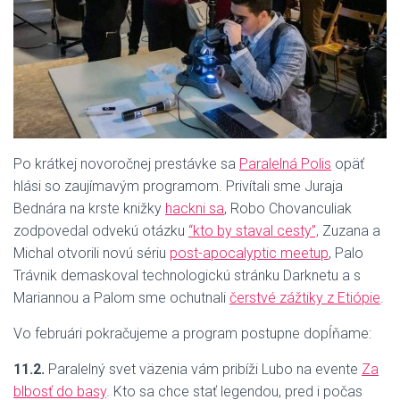
Po krátkej novoročnej prestávke sa
Paralelná Polis
opäť
hlási so zaujímavým programom. Privítali sme Juraja
Bednára na krste knižky
hackni sa
, Robo Chovanculiak
zodpovedal odvekú otázku
“kto by staval cesty”,
Zuzana a
Michal otvorili novú sériu
post-apocalyptic meetup
, Palo
Trávnik demaskoval technologickú stránku Darknetu a s
Mariannou a Palom sme ochutnali
čerstvé zážtiky z Etiópie
.
Vo februári pokračujeme a program postupne dopĺňame:
11.2.
Paralelný svet väzenia vám pribíži Lubo na evente
Za
blbosť do basy
. Kto sa chce stať legendou, pred i počas