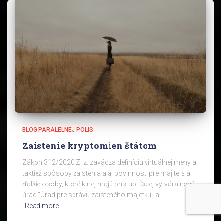
BLOG PARALELNEJ POLIS
Zaistenie kryptomien štátom
Zákon 312/2020 Z. z. zavádza definíciu virtuálnej meny a
taktiež spôsoby zaistenia a aj povinnosti pre majiteľa a
ďalšie osoby, ktoré k nej majú prístup. Ďalej vytvára nový
úrad “Úrad pre správu zaisteného majetku” a
Read more…