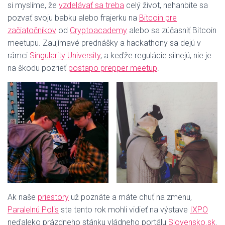
si myslíme, že
vzdelávať sa treba
celý život, nehanbite sa
pozvať svoju babku alebo frajerku na
Bitcoin pre
začiatočníkov
od
Cryptoacademy
alebo sa zúčasniť Bitcoin
meetupu. Zaujímavé prednášky a hackathony sa dejú v
rámci
Singularity University
, a keďže regulácie silnejú, nie je
na škodu pozrieť
postapo prepper meetup
.
Ak naše
priestory
už poznáte a máte chuť na zmenu,
Paralelnú Polis
ste tento rok mohli vidieť na výstave
IXPO
neďaleko prázdneho stánku vládneho portálu
Slovensko.sk
.