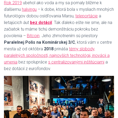
Rok 2019
ubehol ako voda a my sa pomaly blížime k
ďalšiemu
halvingu
– k dobe, ktorá bola v mysliach mnohých
futurológov dobou osídľovania Marsu,
teleportácie
a
lietajúcich áut
bez dotácií
. Tak ďaleko ešte nie sme, ale na
začiatok tu máme tichú demonštráciu pokroku bez
povolenia –
Bitcoin
. Jeho zhmotnením sú priestory
Paralelnej Polis na Kominárskej 3/C
, ktorá vám v centre
mesta už od októbra
2018
prináša
témy slobody,
paralelných spoločností, najnovších technológii, inovácii a
umenia
bez spolupráce
s centralizovanými inštitúciami
a
bez dotácií z eurofondov.