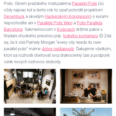
Polis. Okrem pražského matuzalema
Paralelní Polis
(sú
vždy najviac kúl a tento rok to opať potvrdili projektom
Decentruck
a skvelým
Hackerským Kongresom
) s eurami
nepochodíte ani v
Parallele Polis Wien
a
Polis Parallela
Barcelona
. Súkmeňovcom v
Košiciach
držíme palce v
hľadaní vhodného priestoru príp.
lodného kontajneru
🙂 Zdá
sa, že k vízií Pamely Morgan “every city needs its own
parallel polis” máme
dobre našliapnuté
. Ďakujeme všetkým,
ktorí sa rozhodli obetovať svoj drahocenný čas a podporili
vznik nových ostrovov slobody.