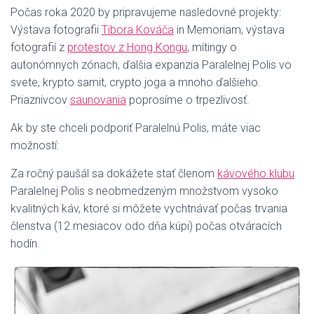
Počas roka 2020 by pripravujeme nasledovné projekty:
Výstava fotografii
Tibora Kováča
in Memoriam, výstava
fotografií z
protestov z Hong Kongu
, mítingy o
autonómnych zónach, ďalšia expanzia Paralelnej Polis vo
svete, krypto samit, crypto joga a mnoho ďalšieho.
Priaznivcov
saunovania
poprosíme o trpezlivosť.
Ak by ste chceli podporiť Paralelnú Polis, máte viac
možností:
Za ročný paušál sa dokážete stať členom
kávového klubu
Paralelnej Polis s neobmedzeným množstvom vysoko
kvalitných káv, ktoré si môžete vychtnávať počas trvania
členstva (12 mesiacov odo dňa kúpi) počas otváracích
hodín.