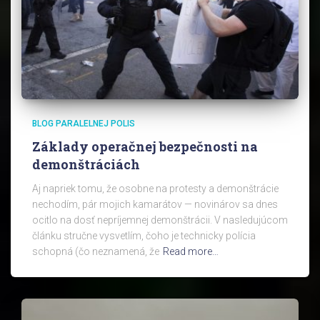
BLOG PARALELNEJ POLIS
Základy operačnej bezpečnosti na
demonštráciách
Aj napriek tomu, že osobne na protesty a demonštrácie
nechodím, pár mojich kamarátov — novinárov sa dnes
ocitlo na dosť nepríjemnej demonštrácii. V nasledujúcom
článku stručne vysvetlím, čoho je technicky polícia
schopná (čo neznamená, že
Read more…