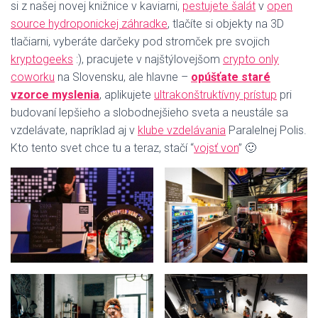
si z našej novej knižnice v kaviarni,
pestujete šalát
v
open
source hydroponickej záhradke
, tlačíte si objekty na 3D
tlačiarni, vyberáte darčeky pod stromček pre svojich
kryptogeeks
:), pracujete v najštýlovejšom
crypto only
coworku
na Slovensku, ale hlavne –
opúšťate staré
vzorce myslenia
, aplikujete
ultrakonštruktívny prístup
pri
budovaní lepšieho a slobodnejšieho sveta a neustále sa
vzdelávate, napríklad aj v
klube vzdelávania
Paralelnej Polis.
Kto tento svet chce tu a teraz, stačí “
vojsť von
” 🙂