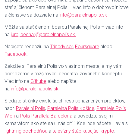
stať aj členom Paralelnej Polis – viac info o dobrovoľníctve
a členstve sa dozviete na
info@paralelnapolis.sk
Môžte sa stať členom boardu Paralelnej Polis – viac info
na
juraj.bednar@paralelnapolis.sk
Napíšete recenziu na
Tripadvisor
,
Foursquare
alebo
Facebook
.
Založte si Paralelnú Polis vo vlastnom meste, a my vám
pomôžeme v rozširovaní decentralizovaného konceptu.
Viac info na
Githube
alebo napíšte
na
info@paralelnapolis.sk
Sledujte stránky existujúcich resp spriaznených projektov,
napr.
Paralelní Polis
,
Paralelná Polis Košice
,
Parallele Polis
Wien
a
Polis Parallela Barcelona
a povedzte svojim
kamarátom ako ste sa u nás cítili. Kde inde nádete Havla s
lightning pochodňou
a
televízny štáb kupujúci krypto
.