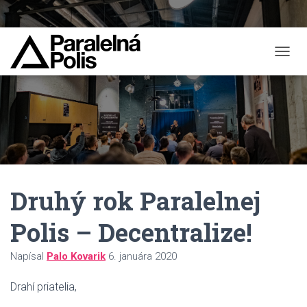
T
O
G
G
L
E
N
A
V
I
Druhý rok Paralelnej
G
A
T
Polis – Decentralize!
I
O
Napísal
Palo Kovarik
6. januára 2020
N
Drahí priatelia,