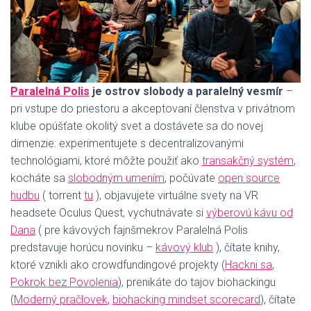
Paralelná Polis
je ostrov slobody a paralelný vesmír
–
pri vstupe do priestoru a akceptovaní členstva v privátnom
klube opúšťate okolitý svet a dostávete sa do novej
dimenzie: experimentujete s decentralizovanými
technológiami, ktoré môžte použiť ako
transakčný systém
,
kocháte sa
slobodným umením
, počúvate
open source
hudbu
( torrent
tu
), objavujete virtuálne svety na VR
headsete Oculus Quest, vychutnávate si
výberovú kávu od
Dana
( pre kávových fajnšmekrov Paralelná Polis
predstavuje horúcu novinku –
kávový klub
), čítate knihy,
ktoré vznikli ako crowdfundingové projekty (
Hackni sa
,
Pokrok bez Povolenia
), prenikáte do tajov biohackingu
(
Moderný pračlovek
,
biohacking mindset scorecard
), čítate