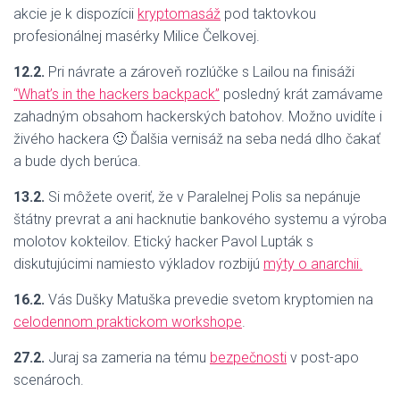
akcie je k dispozícii
kryptomasáž
pod taktovkou
profesionálnej masérky Milice Čelkovej.
12.2.
Pri návrate a zároveň rozlúčke s Lailou na finisáži
“What’s in the hackers backpack”
posledný krát zamávame
zahadným obsahom hackerských batohov. Možno uvidíte i
živého hackera 🙂 Ďalšia vernisáž na seba nedá dlho čakať
a bude dych berúca.
13.2.
Si môžete overiť, že v Paralelnej Polis sa nepánuje
štátny prevrat a ani hacknutie bankového systemu a výroba
molotov kokteilov. Etický hacker Pavol Lupták s
diskutujúcimi namiesto výkladov rozbijú
mýty o anarchii.
16.2.
Vás Dušky Matuška prevedie svetom kryptomien na
celodennom praktickom workshope
.
27.2.
Juraj sa zameria na tému
bezpečnosti
v post-apo
scenároch.