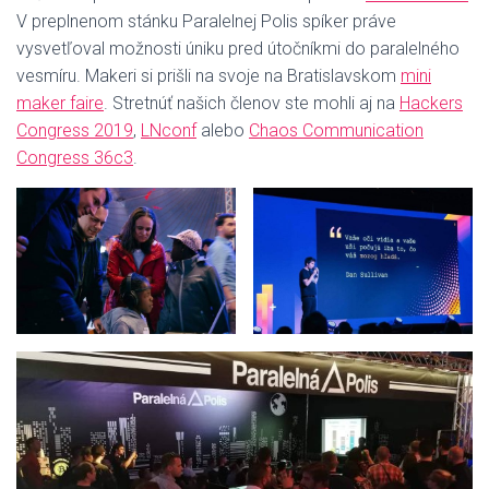
V preplnenom stánku Paralelnej Polis spíker práve
vysvetľoval možnosti úniku pred útočníkmi do paralelného
vesmíru. Makeri si prišli na svoje na Bratislavskom
mini
maker faire
. Stretnúť našich členov ste mohli aj na
Hackers
Congress 2019
,
LNconf
alebo
Chaos Communication
Congress 36c3
.