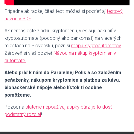
Prípadne ak radšej čítaš text, môžeš si pozrieť aj
textový
návod v PDF
.
Ak nemáš ešte žiadnu kryptomenu, vieš si ju nakúpiť v
kryptoautomate (podobný ako bankomat) na viacerých
miestach na Slovensku, pozri si
mapu kryptoautomatov
.
Zároveň si vieš pozrieť
Návod na nákup kryptomien v
automate.
Alebo príď k nám do Paralelnej Polis a so založením
peňaženky, nákupom kryptomien a platbou za kávu,
biohackerské nápoje alebo lístok ti osobne
pomôžeme.
Pozor, na
platenie nepoužívaj appky búrz, je to dosť
podstatný rozdiel
!