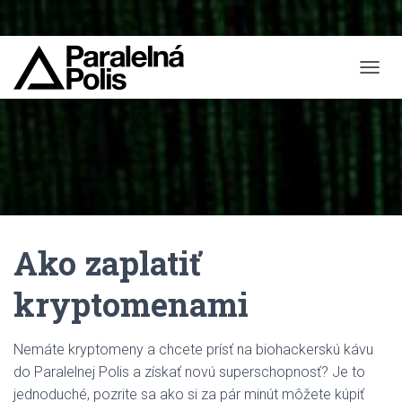
T
O
G
G
L
E
N
A
V
I
Ako zaplatiť
G
A
T
kryptomenami
I
O
N
Nemáte kryptomeny a chcete prísť na biohackerskú kávu
do Paralelnej Polis a získať novú superschopnosť? Je to
jednoduché, pozrite sa ako si za pár minút môžete kúpiť