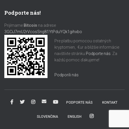
Podporte nás!
Prijímame
Bitcoin
na adrese
3GCiJ7mU2rVcosSng81YtPduYQk1gihxbo
Pre platbu pomocou ostatných
kryptomien, €ur a bližšie informácie
navštívte stránku
Podporte nás
. Za
každú pomoc ďakujeme!
Podporili nás
PODPORTE NÁS
KONTAKT
SLOVENČINA
ENGLISH