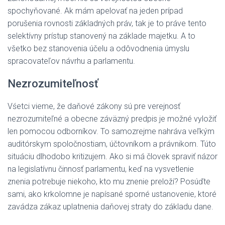
spochyňované. Ak mám apelovať na jeden prípad
porušenia rovnosti základných práv, tak je to práve tento
selektívny prístup stanovený na základe majetku. A to
všetko bez stanovenia účelu a odôvodnenia úmyslu
spracovateľov návrhu a parlamentu.
Nezrozumiteľnosť
Vśetci vieme, že daňové zákony sú pre verejnosť
nezrozumiteľné a obecne záväzný predpis je možné vyložiť
len pomocou odborníkov. To samozrejme nahráva veľkým
auditórskym spoločnostiam, účtovníkom a právnikom. Túto
situáciu dlhodobo kritizujem. Ako si má človek spraviť názor
na legislatívnu činnosť parlamentu, keď na vysvetlenie
znenia potrebuje niekoho, kto mu znenie preloží? Posúďte
sami, ako krkolomne je napísané sporné ustanovenie, ktoré
zavádza zákaz uplatnenia daňovej straty do základu dane.