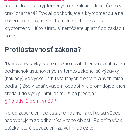
reálnu stratu na kryptomených do základu dane. Čo to v
praxi znamená? Pokiaľ obchodujete s kryptomenou a na
konci roka dosiahnete stratu pri obchodovaní s
kryptomenou, túto stratu si nemôžete uplatniť do základu
dane.
Protiústavnosť zákona?
“Daňové výdavky, ktoré možno uplatniť len v rozsahu a za
podmienok ustanovených v tomto zákone, sú výdavky
(náklady) vo výške úhrnu vstupných cien virtuálnych mien
podľa § 25b v zdaňovacom období, v ktorom dôjde k ich
predaju do výšky úhrnu príjmu z ich predaja.”
§ 19 ods. 2 písm. v) ZDP
Nerad zasahujem do ústavnej roviny, nakoľko sa vôbec
nepovažujem za odborníka v tejto oblasti. Položím však
otázky, ktoré považujem za veľmi dôležité.