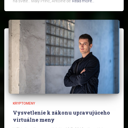
na svete… Malý Princ, Antoine de
Read more…
KRYPTOMENY
Vysvetlenie k zákonu upravujúceho
virtuálne meny