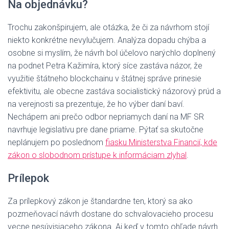
Na objednávku?
Trochu zakonšpirujem, ale otázka, že či za návrhom stojí
niekto konkrétne nevylučujem. Analýza dopadu chýba a
osobne si myslím, že návrh bol účelovo narýchlo doplnený
na podnet Petra Kažimíra, ktorý síce zastáva názor, že
využitie štátneho blockchainu v štátnej správe prinesie
efektivitu, ale obecne zastáva socialistický názorový prúd a
na verejnosti sa prezentuje, že ho výber daní baví.
Nechápem ani prečo odbor nepriamych daní na MF SR
navrhuje legislatívu pre dane priame. Pýtať sa skutočne
neplánujem po poslednom
fiasku Ministerstva Financií, kde
zákon o slobodnom prístupe k informáciam zlyhal
.
Prílepok
Za prílepkový zákon je štandardne ten, ktorý sa ako
pozmeňovací návrh dostane do schvalovacieho procesu
vecne nesúvisiaceho zákona. Aj keď v tomto ohľade návrh