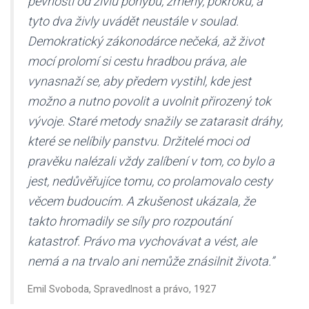
pevnosti od živlu pohybu, změny, pokroku, a
tyto dva živly uvádět neustále v soulad.
Demokratický zákonodárce nečeká, až život
mocí prolomí si cestu hradbou práva, ale
vynasnaží se, aby předem vystihl, kde jest
možno a nutno povolit a uvolnit přirozený tok
vývoje. Staré metody snažily se zatarasit dráhy,
které se nelíbily panstvu. Držitelé moci od
pravěku nalézali vždy zalíbení v tom, co bylo a
jest, nedůvěřujíce tomu, co prolamovalo cesty
věcem budoucím. A zkušenost ukázala, že
takto hromadily se síly pro rozpoutání
katastrof. Právo ma vychovávat a vést, ale
nemá a na trvalo ani nemůže znásilnit života.”
Emil Svoboda, Spravedlnost a právo, 1927