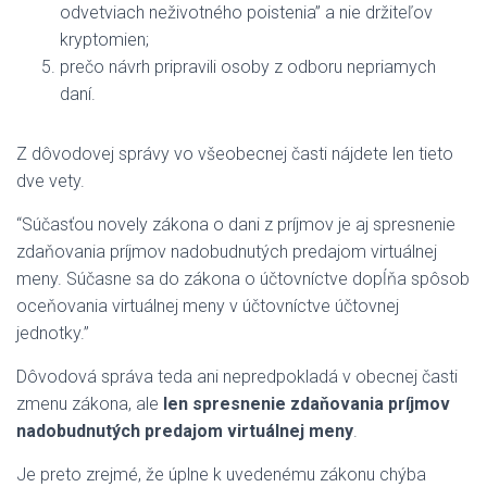
odvetviach neživotného poistenia” a nie držiteľov
kryptomien;
prečo návrh pripravili osoby z odboru nepriamych
daní.
Z dôvodovej správy vo všeobecnej časti nájdete len tieto
dve vety.
“Súčasťou novely zákona o dani z príjmov je aj spresnenie
zdaňovania príjmov nadobudnutých predajom virtuálnej
meny. Súčasne sa do zákona o účtovníctve dopĺňa spôsob
oceňovania virtuálnej meny v účtovníctve účtovnej
jednotky.”
Dôvodová správa teda ani nepredpokladá v obecnej časti
zmenu zákona, ale
len spresnenie zdaňovania príjmov
nadobudnutých predajom virtuálnej meny
.
Je preto zrejmé, že úplne k uvedenému zákonu chýba