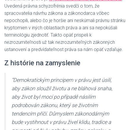
Uvedená právna schyzofrénia svedčí o tom, že
spracovatelia návrhu zákona a zákonodarca vôbec
nepochopili, alebo čo je horšie ani neskúmali právnu stránku
kryptomien v iných oblastiach práva a ani sa nepokúšali
terminológiu zjednotiť. Takto opäť prispeli k
nezrozumiteľnosti už tak nezrozumiteľných zákonných
ustanovení a predvídateľnost práva sa nám opäť vzďaľuje.
Z histórie na zamyslenie
“Demokratickým principem v právu jest úsilí,
aby zákon sloužil životu a ne bláhová snaha,
aby život byl mocí po případě násilím
podrobován zákonu, který se životním
tendencím příčí. Důmyslem zákonodárným
bude vystihnout v právu živel klidu, tradice a