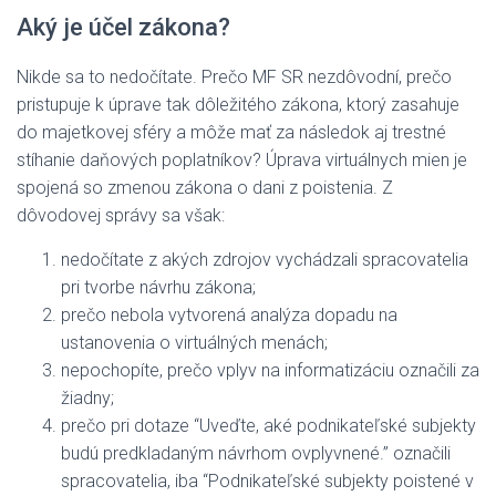
Aký je účel zákona?
Nikde sa to nedočítate. Prečo MF SR nezdôvodní, prečo
pristupuje k úprave tak dôležitého zákona, ktorý zasahuje
do majetkovej sféry a môže mať za následok aj trestné
stíhanie daňových poplatníkov? Úprava virtuálnych mien je
spojená so zmenou zákona o dani z poistenia. Z
dôvodovej správy sa však:
nedočítate z akých zdrojov vychádzali spracovatelia
pri tvorbe návrhu zákona;
prečo nebola vytvorená analýza dopadu na
ustanovenia o virtuálných menách;
nepochopíte, prečo vplyv na informatizáciu označili za
žiadny;
prečo pri dotaze “Uveďte, aké podnikateľské subjekty
budú predkladaným návrhom ovplyvnené.” označili
spracovatelia, iba “Podnikateľské subjekty poistené v