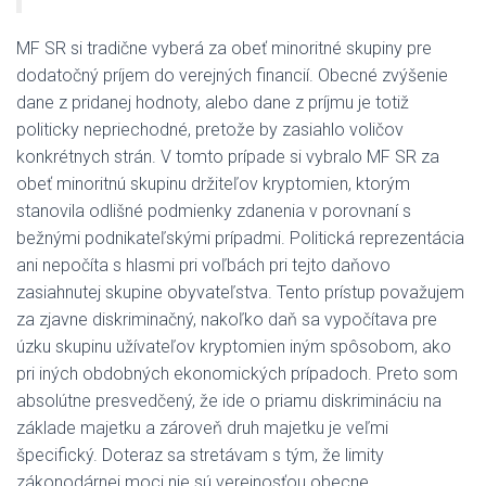
MF SR si tradične vyberá za obeť minoritné skupiny pre
dodatočný príjem do verejných financií. Obecné zvýšenie
dane z pridanej hodnoty, alebo dane z príjmu je totiž
politicky nepriechodné, pretože by zasiahlo voličov
konkrétnych strán. V tomto prípade si vybralo MF SR za
obeť minoritnú skupinu držiteľov kryptomien, ktorým
stanovila odlišné podmienky zdanenia v porovnaní s
bežnými podnikateľskými prípadmi. Politická reprezentácia
ani nepočíta s hlasmi pri voľbách pri tejto daňovo
zasiahnutej skupine obyvateľstva. Tento prístup považujem
za zjavne diskriminačný, nakoľko daň sa vypočítava pre
úzku skupinu užívateľov kryptomien iným spôsobom, ako
pri iných obdobných ekonomických prípadoch. Preto som
absolútne presvedčený, že ide o priamu diskrimináciu na
základe majetku a zároveň druh majetku je veľmi
špecifický. Doteraz sa stretávam s tým, že limity
zákonodárnej moci nie sú verejnosťou obecne