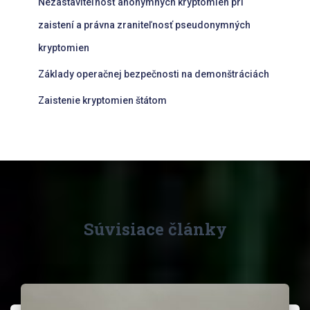
Nezastaviteľnosť anonymných kryptomien pri
zaistení a právna zraniteľnosť pseudonymných
kryptomien
Základy operačnej bezpečnosti na demonštráciách
Zaistenie kryptomien štátom
Súvisiace články