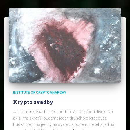
INSTITUTE OF CRYPTOANARCHY
Krypto svadby
Ja som pre teba iba líška podobná stotisícom líšok. No
ak si ma skrotíš, budeme jeden druhého potrebovať.
Budeš pre mňa jediný na svete. Ja budem pre teba jediná