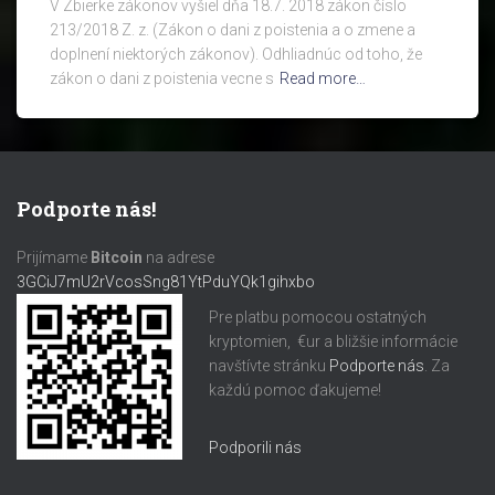
V Zbierke zákonov vyšiel dňa 18.7. 2018 zákon číslo
213/2018 Z. z. (Zákon o dani z poistenia a o zmene a
doplnení niektorých zákonov). Odhliadnúc od toho, že
zákon o dani z poistenia vecne s
Read more…
Podporte nás!
Prijímame
Bitcoin
na adrese
3GCiJ7mU2rVcosSng81YtPduYQk1gihxbo
Pre platbu pomocou ostatných
kryptomien, €ur a bližšie informácie
navštívte stránku
Podporte nás
. Za
každú pomoc ďakujeme!
Podporili nás