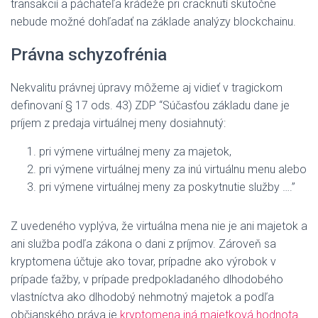
transakcií a páchateľa krádeže pri cracknutí skutočne
nebude možné dohľadať na základe analýzy blockchainu.
Právna schyzofrénia
Nekvalitu právnej úpravy môžeme aj vidieť v tragickom
definovaní § 17 ods. 43) ZDP “Súčasťou základu dane je
príjem z predaja virtuálnej meny dosiahnutý:
pri výmene virtuálnej meny za majetok,
pri výmene virtuálnej meny za inú virtuálnu menu alebo
pri výmene virtuálnej meny za poskytnutie služby ….”
Z uvedeného vyplýva, že virtuálna mena nie je ani majetok a
ani služba podľa zákona o dani z príjmov. Zároveň sa
kryptomena účtuje ako tovar, prípadne ako výrobok v
prípade ťažby, v prípade predpokladaného dlhodobého
vlastníctva ako dlhodobý nehmotný majetok a podľa
občianského práva je
kryptomena iná majetková hodnota
.