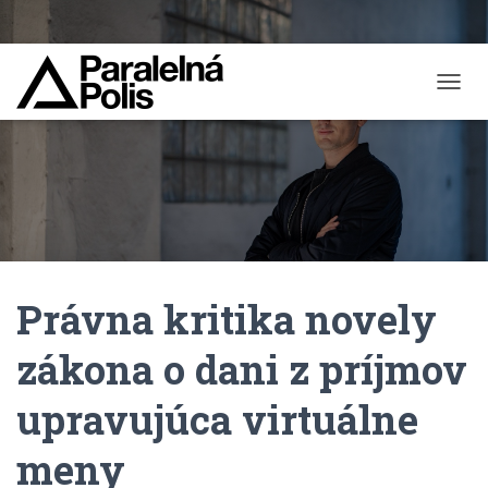
T
O
G
G
L
E
N
A
V
I
Právna kritika novely
G
A
T
zákona o dani z príjmov
I
O
upravujúca virtuálne
N
meny