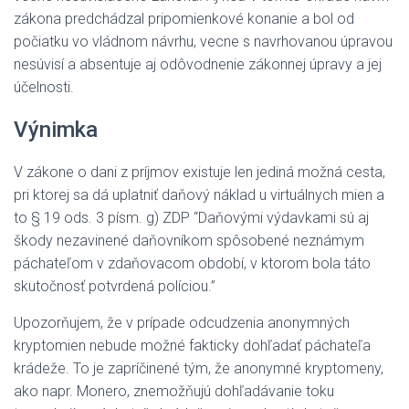
zákona predchádzal pripomienkové konanie a bol od
počiatku vo vládnom návrhu, vecne s navrhovanou úpravou
nesúvisí a absentuje aj odôvodnenie zákonnej úpravy a jej
účelnosti.
Výnimka
V zákone o dani z príjmov existuje len jediná možná cesta,
pri ktorej sa dá uplatniť daňový náklad u virtuálnych mien a
to § 19 ods. 3 písm. g) ZDP “Daňovými výdavkami sú aj
škody nezavinené daňovníkom spôsobené neznámym
páchateľom v zdaňovacom období, v ktorom bola táto
skutočnosť potvrdená políciou.”
Upozorňujem, že v prípade odcudzenia anonymných
kryptomien nebude možné fakticky dohľadať páchateľa
krádeže. To je zapríčinené tým, že anonymné kryptomeny,
ako napr. Monero, znemožňujú dohľadávanie toku