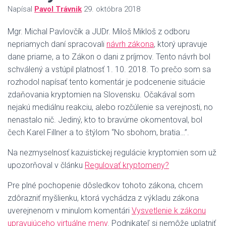
Napísal
Pavol Trávnik
29. októbra 2018
Mgr. Michal Pavlovčík a JUDr. Miloš Mikloš z odboru
nepriamych daní spracovali
návrh zákona
, ktorý upravuje
dane priame, a to Zákon o dani z príjmov. Tento návrh bol
schválený a vstúpil platnosť 1. 10. 2018. To prečo som sa
rozhodol napísať tento komentár je podcenenie situácie
zdaňovania kryptomien na Slovensku. Očakával som
nejakú mediálnu reakciu, alebo rozčúlenie sa verejnosti, no
nenastalo nič. Jediný, kto to bravúrne okomentoval, bol
čech Karel Fillner a to štýlom “No sbohom, bratia…”.
Na nezmyselnosť kazuistickej regulácie kryptomien som už
upozorňoval v článku
Regulovať kryptomeny?
Pre plné pochopenie dôsledkov tohoto zákona, chcem
zdôrazniť myšlienku, ktorá vychádza z výkladu zákona
uverejnenom v minulom komentári
Vysvetlenie k zákonu
upravujúceho virtuálne meny
. Podnikateľ si nemôže uplatniť