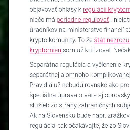
objavovať ohlasy k
regulácii krypto
niečo má
poriadne regulovať
. Inici
úradníkov na ministerstve financií 
krypto komunity. To že
štát nezrozu
kryptomien
som už kritizoval. Nečak
Separátna regulácia a vyčlenenie k
separátnej a omnoho komplikovanejš
Pravidlá už nebudú rovnaké ako pre
špeciálna úprava otvára aj obrovský
služieb zo strany zahraničných sub
Ak na Slovensku bude napr. zrážkov
regulácia, tak očakávajte, že zo Sl