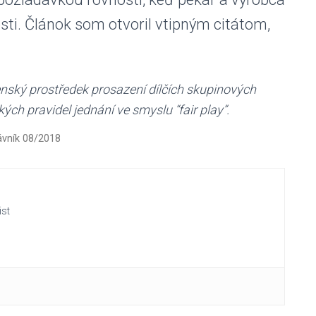
ti. Článok som otvoril vtipným citátom,
nský prostředek prosazení dílčích skupinových
ch pravidel jednání ve smyslu “fair play”.
ávník 08/2018
ist