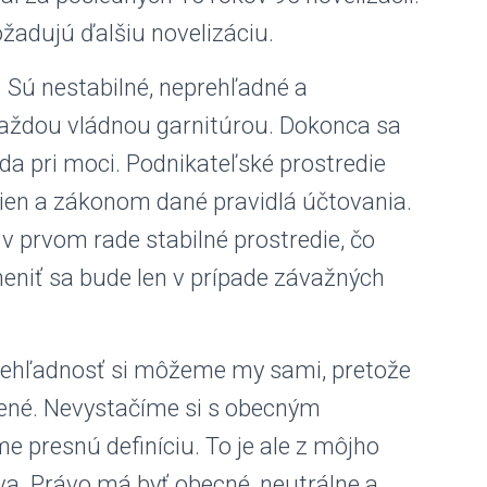
žadujú ďalšiu novelizáciu.
 Sú nestabilné, neprehľadné a
 každou vládnou garnitúrou. Dokonca sa
da pri moci. Podnikateľské prostredie
mien a zákonom dané pravidlá účtovania.
 prvom rade stabilné prostredie, čo
meniť sa bude len v prípade závažných
prehľadnosť si môžeme my sami, pretože
ené. Nevystačíme si s obecným
 presnú definíciu. To je ale z môjho
a. Právo má byť obecné, neutrálne a