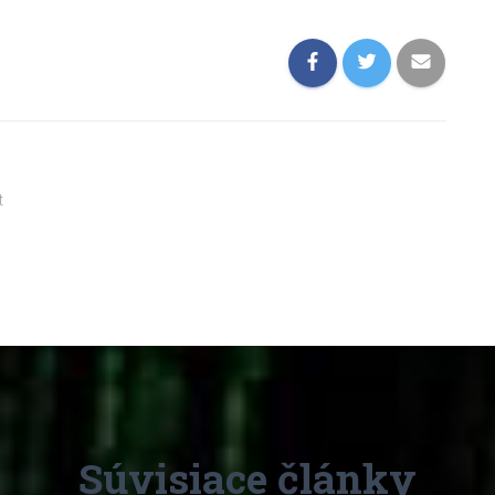
t
Súvisiace články