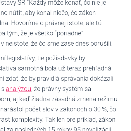
Ústavy SR “Každý môže konať, čo nie je
 nútiť, aby konal niečo, čo zákon
na. Hovoríme o právnej istote, ale tú
a tým, že je všetko “poriadne”
v neistote, že čo sme zase dnes porušili.
 legislatívy, tie požiadavky by
slatíva samotná bola už teraz prehľadná.
i zdať, že by pravidlá správania dokázali
l s
analýzou
, že právny systém sa
pom, aj keď žiadna zásadná zmena režimu
narástol počet slov v zákonoch o 30 %, čo
ast komplexity. Tak len pre príklad, zákon
mal za posledných 15 rokov 95 novelizácii.