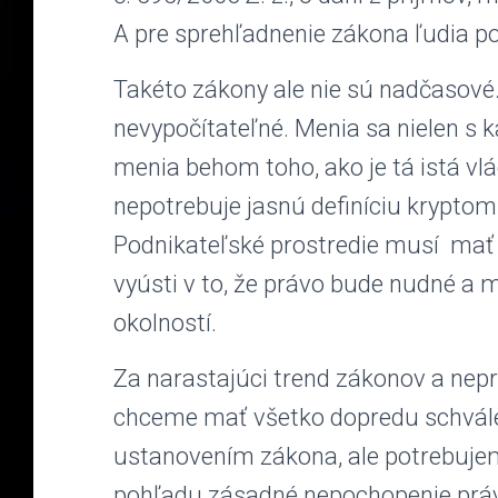
A pre sprehľadnenie zákona ľudia po
Takéto zákony ale nie sú nadčasové.
nevypočítateľné. Menia sa nielen s
menia behom toho, ako je tá istá vlá
nepotrebuje jasnú definíciu krypto
Podnikateľské prostredie musí mať v
vyústi v to, že právo bude nudné a 
okolností.
Za narastajúci trend zákonov a ne
chceme mať všetko dopredu schvál
ustanovením zákona, ale potrebujeme
pohľadu zásadné nepochopenie práv