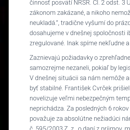
činnosť posvätí NRSR. Čl. 2 odst. 3 
zákonom zakázané, a nikoho nemožno
neukladá.”, tradične vyšumí do prázd
dosahujeme v dnešnej spoločnosti ib
zregulované. Inak spíme nekľudne a 
Zaznievajú požiadavky o zprehľadnení
samozrejme nezaneli, pokiaľ by legi
V dnešnej situácii sa nám nemôže an
byť stabilné. František Cvrček prišie
novelizuje veľmi nebezpečným tem
neprichádza. Za posledných 6 rokov 
považuje za absolútne nežiadúci nár
č. 595/2003 Z. z., o daní z príjmov, 