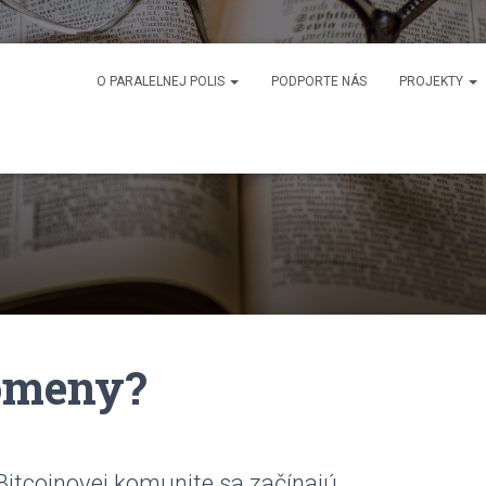
O PARALELNEJ POLIS
PODPORTE NÁS
PROJEKTY
omeny?
Bitcoinovej komunite sa začínajú