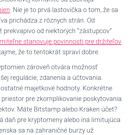
mien
. Nie je to prvá lastovička o tom, že sa
atíva prichádza z rôznych strán. Od
až prekvapivo od niektorých “zástupcov”
miteľne stanovuje povinnosti pre držiteľov
ajme, že to tentokrát spraví dobre.
ryptomien zároveň otvára možnosť
ej regulácie, zdanenia a účtovania.
 ostatné majetkové hodnoty. Konkrétne
 priestor pre zkomplikovanie poskytovania
jektov. Máte Bitstamp alebo Kraken účet?
á daň pre kryptomeny alebo iná limitujúca
ovenska sa na zahraničné burzy už