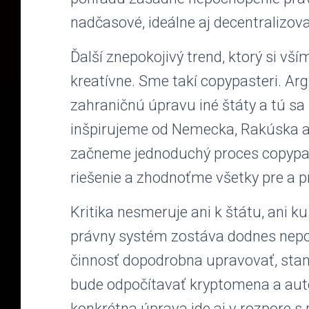
nadčasové, ideálne aj decentralizova
Ďalší znepokojivý trend, ktorý si v
kreatívne. Sme takí copypasteri. A
zahraničnú úpravu iné štáty a tú sa
inšpirujeme od Nemecka, Rakúska a 
začneme jednoduchý proces copypast
riešenie a zhodnoťme všetky pre a pr
Kritika nesmeruje ani k štátu, ani 
právny systém zostáva dodnes nepo
činnosť dopodrobna upravovať, stan
bude odpočítavať kryptomena a aut
konkrétna úprava ide aj v rozpore s