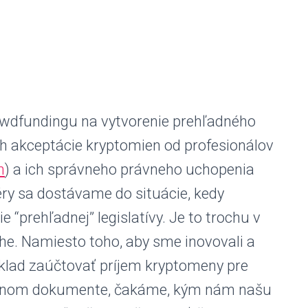
wdfundingu na vytvorenie prehľadného
h akceptácie kryptomien od profesionálov
n
) a ich správneho právneho uchopenia
ry sa dostávame do situácie, kedy
 “prehľadnej” legislatívy. Je to trochu v
he. Namiesto toho, aby sme inovovali a
ríklad zaúčtovať príjem kryptomeny pre
ehľadnom dokumente, čakáme, kým nám našu