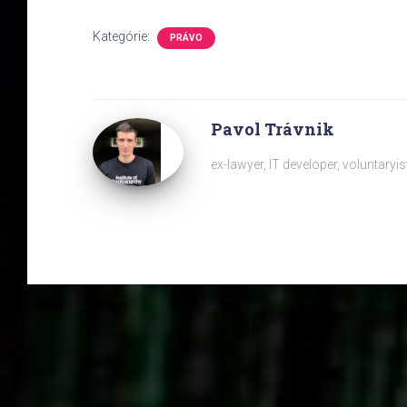
Kategórie:
PRÁVO
Pavol Trávnik
ex-lawyer, IT developer, voluntaryis