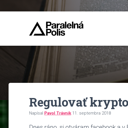
Regulovať krypt
Napísal
Pavol Trávnik
11. septembra 2018
Dnes ráno, si otváram facebook a v 