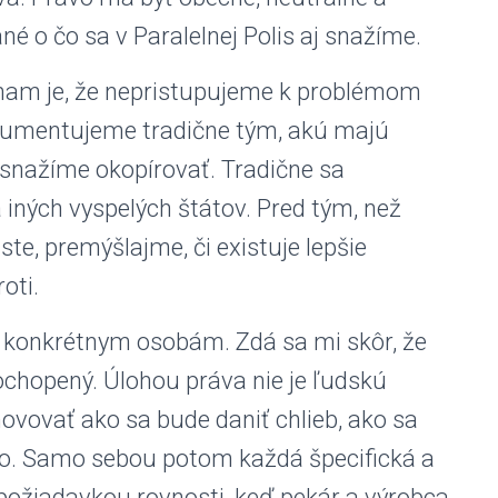
né o čo sa v Paralelnej Polis aj snažíme.
šímam je, že nepristupujeme k problémom
rgumentujeme tradične tým, akú majú
 snažíme okopírovať. Tradične sa
iných vyspelých štátov. Pred tým, než
e, premýšlajme, či existuje lepšie
oti.
ku konkrétnym osobám. Zdá sa mi skôr, že
chopený. Úlohou práva nie je ľudskú
ovovať ako sa bude daniť chlieb, ako sa
o. Samo sebou potom každá špecifická a
 požiadavkou rovnosti, keď pekár a výrobca