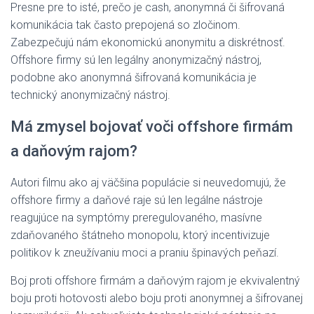
Presne pre to isté, prečo je cash, anonymná či šifrovaná
komunikácia tak často prepojená so zločinom.
Zabezpečujú nám ekonomickú anonymitu a diskrétnosť.
Offshore firmy sú len legálny anonymizačný nástroj,
podobne ako anonymná šifrovaná komunikácia je
technický anonymizačný nástroj.
Má zmysel bojovať voči offshore firmám
a daňovým rajom?
Autori filmu ako aj väčšina populácie si neuvedomujú, že
offshore firmy a daňové raje sú len legálne nástroje
reagujúce na symptómy preregulovaného, masívne
zdaňovaného štátneho monopolu, ktorý incentivizuje
politikov k zneužívaniu moci a praniu špinavých peňazí.
Boj proti offshore firmám a daňovým rajom je ekvivalentný
boju proti hotovosti alebo boju proti anonymnej a šifrovanej