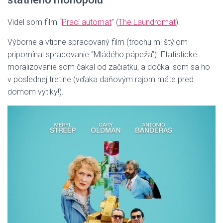
Videl som film “
Prací automat
” (
The Laundromat
).
Výborne a vtipne spracovaný film (trochu mi štýlom
pripomínal spracovanie “Mládého pápeža”). Etatisticke
moralizovanie som čakal od začiatku, a dočkal som sa ho
v poslednej tretine (vďaka daňovým rajom máte pred
domom výtlky!).