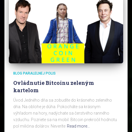
BLOG PARALELNEJ POLIS
Ovládnutie Bitcoinu zeleným
kartelom
Úvod Jedného dňa sa zobudíte do krásneho zeleného
dňa. Na oblohe je dúha. Pokocháte sa krásnym
výhľadom na hory, nadýchate sa čerstvého ranného
vzduchu. Pozriete sa na mobil. Bitcoin prekročil hodnotu
pol milióna dolárov. Neveríte
Read more…