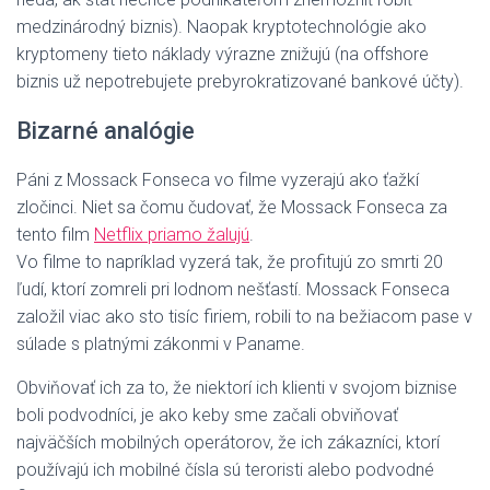
medzinárodný biznis). Naopak kryptotechnológie ako
kryptomeny tieto náklady výrazne znižujú (na offshore
biznis už nepotrebujete prebyrokratizované bankové účty).
Bizarné analógie
Páni z Mossack Fonseca vo filme vyzerajú ako ťažkí
zločinci. Niet sa čomu čudovať, že Mossack Fonseca za
tento film
Netflix priamo žalujú
.
Vo filme to napríklad vyzerá tak, že profitujú zo smrti 20
ľudí, ktorí zomreli pri lodnom nešťastí. Mossack Fonseca
založil viac ako sto tisíc firiem, robili to na bežiacom pase v
súlade s platnými zákonmi v Paname.
Obviňovať ich za to, že niektorí ich klienti v svojom biznise
boli podvodníci, je ako keby sme začali obviňovať
najväčších mobilných operátorov, že ich zákazníci, ktorí
používajú ich mobilné čísla sú teroristi alebo podvodné