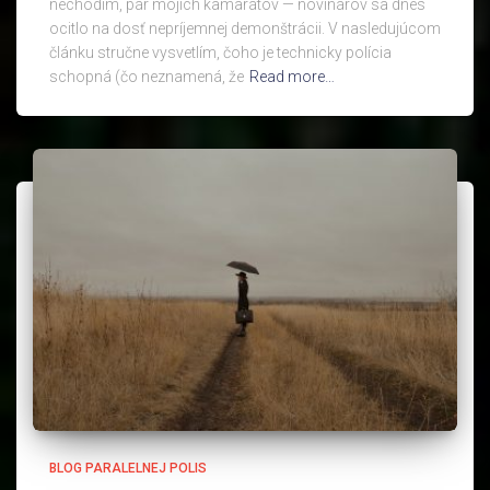
nechodím, pár mojich kamarátov — novinárov sa dnes
ocitlo na dosť nepríjemnej demonštrácii. V nasledujúcom
článku stručne vysvetlím, čoho je technicky polícia
schopná (čo neznamená, že
Read more…
BLOG PARALELNEJ POLIS