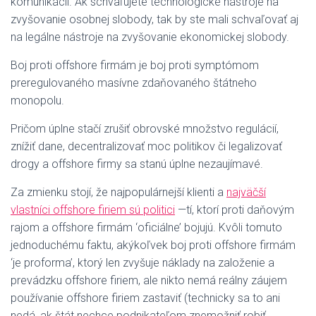
komunikácii. Ak schvaľujete technologické nástroje na
zvyšovanie osobnej slobody, tak by ste mali schvaľovať aj
na legálne nástroje na zvyšovanie ekonomickej slobody.
Boj proti offshore firmám je boj proti symptómom
preregulovaného masívne zdaňovaného štátneho
monopolu.
Pričom úplne stačí zrušiť obrovské množstvo regulácií,
znížiť dane, decentralizovať moc politikov či legalizovať
drogy a offshore firmy sa stanú úplne nezaujímavé.
Za zmienku stojí, že najpopulárnejší klienti a
najväčší
vlastníci offshore firiem sú politici
—tí, ktorí proti daňovým
rajom a offshore firmám ‘oficiálne’ bojujú. Kvôli tomuto
jednoduchému faktu, akýkoľvek boj proti offshore firmám
‘je proforma’, ktorý len zvyšuje náklady na založenie a
prevádzku offshore firiem, ale nikto nemá reálny záujem
používanie offshore firiem zastaviť (technicky sa to ani
nedá, ak štát nechce podnikateľom znemožniť robiť