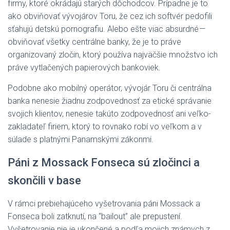
firmy, ktoré okrádajú starých dôchodcov. Prípadne je to
ako obviňovať vývojárov Toru, že cez ich softvér pedofili
sťahujú detskú pornografiu. Alebo ešte viac absurdné —
obviňovať všetky centrálne banky, že je to práve
organizovaný zločin, ktorý používa najväčšie množstvo ich
práve vytlačených papierových bankoviek.
Podobne ako mobilný operátor, vývojár Toru či centrálna
banka nenesie žiadnu zodpovednosť za etické správanie
svojich klientov, nenesie takúto zodpovednosť ani veľko-
zakladateľ firiem, ktorý to rovnako robí vo veľkom a v
súlade s platnými Panamskými zákonmi.
Páni z Mossack Fonseca sú zločinci a
skončili v base
V rámci prebiehajúceho vyšetrovania páni Mossack a
Fonseca boli zatknutí, na “bailout” ale prepustení.
Vyšetrovanie nie je ukončené a podľa mojich známych z