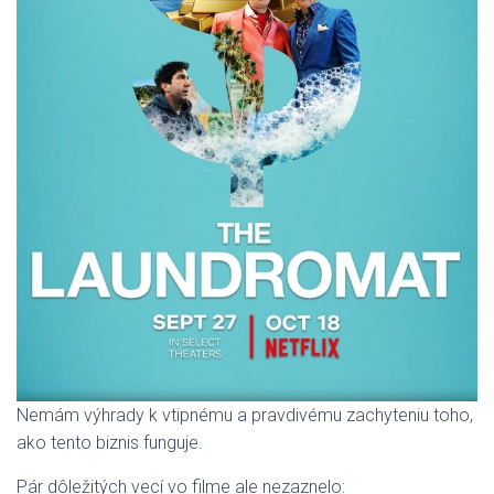
Nemám výhrady k vtipnému a pravdivému zachyteniu toho,
ako tento biznis funguje.
Pár dôležitých vecí vo filme ale nezaznelo: