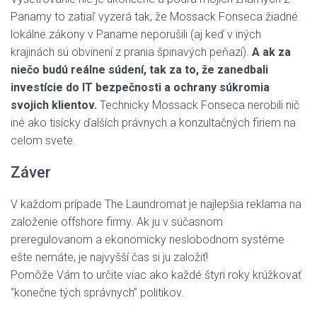
Panamy to zatiaľ vyzerá tak, že Mossack Fonseca žiadné
lokálne zákony v Paname neporušili (aj keď v iných
krajinách sú obvinení z prania špinavých peňazí).
A ak za
niečo budú reálne súdení, tak za to, že zanedbali
investície do IT bezpečnosti a ochrany súkromia
svojich klientov.
Technicky Mossack Fonseca nerobili nič
iné ako tisícky ďalších právnych a konzultačných firiem na
celom svete.
Záver
V každom prípade The Laundromat je najlepšia reklama na
založenie offshore firmy. Ak ju v súčasnom
preregulovanom a ekonomicky neslobodnom systéme
ešte nemáte, je najvyšší čas si ju založiť!
Pomôže Vám to určite viac ako každé štyri roky krúžkovať
“konečne tých správnych” politikov.