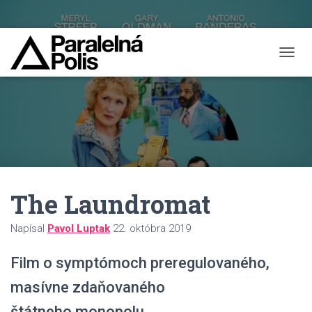
T
O
G
G
L
E
N
A
V
I
The Laundromat
G
A
T
Napísal
Pavol Luptak
22. októbra 2019
I
O
Film o symptómoch preregulovaného,
N
masívne zdaňovaného
štátneho monopolu