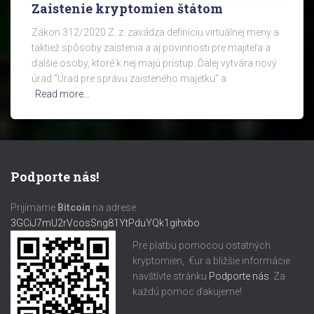
Zaistenie kryptomien štátom
Zákon 312/2020 Z. z. zavádza definíciu virtuálnej meny a
taktiež spôsoby zaistenia a aj povinnosti pre majiteľa a
ďalšie osoby, ktoré k nej majú prístup. Ďalej vytvára nový
úrad “Úrad pre správu zaisteného majetku” a
Read more…
Podporte nás!
Prijímame
Bitcoin
na adrese
3GCiJ7mU2rVcosSng81YtPduYQk1gihxbo
Pre platbu pomocou ostatných
kryptomien, €ur a bližšie informácie
navštívte stránku
Podporte nás
. Za
každú pomoc ďakujeme!