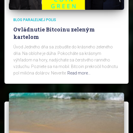
BLOG PARALELNEJ POLIS
Ovládnutie Bitcoinu zeleným
kartelom
Úvod Jedného dňa sa zobudíte do krásneho zeleného
dňa. Na oblohe je dúha. Pokocháte sa krásnym
výhľadom na hory, nadýchate sa čerstvého ranného
vzduchu. Pozriete sa na mobil. Bitcoin prekročil hodnotu
pol milióna dolárov. Neveríte
Read more…