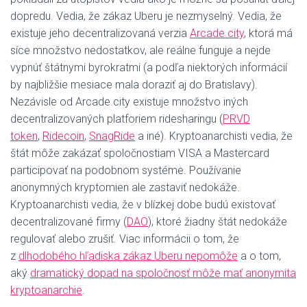
dopredu. Vedia, že zákaz Uberu je nezmyselný. Vedia, že
existuje jeho decentralizovaná verzia
Arcade.city
, ktorá má
síce množstvo nedostatkov, ale reálne funguje a nejde
vypnúť štátnymi byrokratmi (a podľa niektorých informácií
by najbližšie mesiace mala doraziť aj do Bratislavy).
Nezávisle od Arcade.city existuje množstvo iných
decentralizovaných platforiem ridesharingu (
PRVD
token
,
Ridecoin
,
SnagRide
a iné). Kryptoanarchisti vedia, že
štát môže zakázať spoločnostiam VISA a Mastercard
participovať na podobnom systéme. Používanie
anonymných kryptomien ale zastaviť nedokáže.
Kryptoanarchisti vedia, že v blízkej dobe budú existovať
decentralizované firmy (
DAO
), ktoré žiadny štát nedokáže
regulovať alebo zrušiť. Viac informácii o tom, že
z
dlhodobého hľadiska zákaz Uberu nepomôže
a o tom,
aký
dramatický dopad na spoločnosť môže mať anonymita
kryptoanarchie
.