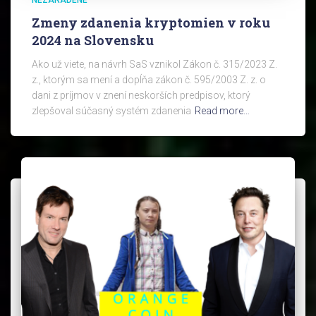
Zmeny zdanenia kryptomien v roku
2024 na Slovensku
Ako už viete, na návrh SaS vznikol Zákon č. 315/2023 Z.
z., ktorým sa mení a dopĺňa zákon č. 595/2003 Z. z. o
dani z príjmov v znení neskorších predpisov, ktorý
zlepšoval súčasný systém zdanenia
Read more…