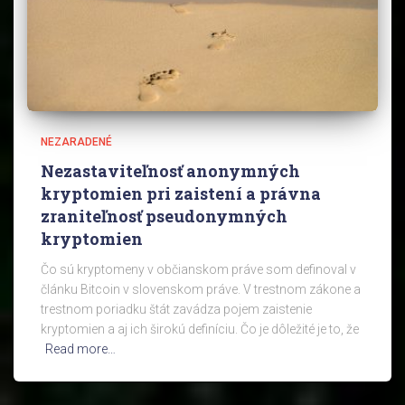
NEZARADENÉ
Nezastaviteľnosť anonymných
kryptomien pri zaistení a právna
zraniteľnosť pseudonymných
kryptomien
Čo sú kryptomeny v občianskom práve som definoval v
článku Bitcoin v slovenskom práve. V trestnom zákone a
trestnom poriadku štát zavádza pojem zaistenie
kryptomien a aj ich širokú definíciu. Čo je dôležité je to, že
Read more…