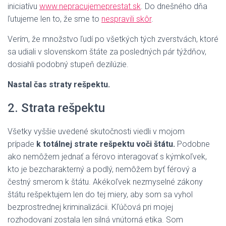
iniciatívu
www.nepracujemeprestat.sk
. Do dnešného dňa
ľutujeme len to, že sme to
nespravili skôr
.
Verím, že množstvo ľudí po všetkých tých zverstvách, ktoré
sa udiali v slovenskom štáte za posledných pár týždňov,
dosiahli podobný stupeň dezilúzie.
Nastal čas straty rešpektu.
2. Strata rešpektu
Všetky vyššie uvedené skutočnosti viedli v mojom
prípade
k totálnej strate rešpektu voči štátu.
Podobne
ako nemôžem jednať a férovo interagovať s kýmkoľvek,
kto je bezcharakterný a podlý, nemôžem byť férový a
čestný smerom k štátu. Akékoľvek nezmyselné zákony
štátu rešpektujem len do tej miery, aby som sa vyhol
bezprostrednej kriminalizácii. Kľúčová pri mojej
rozhodovaní zostala len silná vnútorná etika. Som