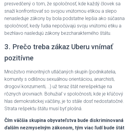
presvedčený o tom, že spoločnosť, kde každý človek sa
snaží konfrontovať so svojou vnútornou etikou a slepo
nenasleduje zákony by bola podstatne lepšia ako súčasna
spoločnosť, kedy ľudia nepočúvajú svoju vnútornú etiku a
bezhlavo nasledujú zákony bezcharakterného štátu.
3. Prečo treba zákaz Uberu vnímať
pozitívne
Množstvo minoritných utláčaných skupín (podnikatelia,
komunity s odlišnou sexuálnou orientáciou, anarchisti,
drogoví konzumenti, ..) už teraz štát nerešpektuje na
rôznych úrovniach. Bohužiaľ v spoločnosti, kde je kľúčový
hlas demokratickej väčšiny, je to stále dosť nedostatočné.
Strata rešpektu štátu musí byť plošná.
Čím väčšia skupina obyvateľstva bude diskriminovaná
ďalším nezmyselným zákonom, tým viac ľudí bude štát