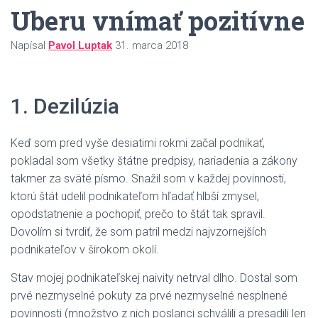
Uberu vnímať pozitívne
Napísal
Pavol Luptak
31. marca 2018
1. Dezilúzia
Keď som pred vyše desiatimi rokmi začal podnikať,
pokladal som všetky štátne predpisy, nariadenia a zákony
takmer za sväté písmo. Snažil som v každej povinnosti,
ktorú štát udelil podnikateľom hľadať hlbší zmysel,
opodstatnenie a pochopiť, prečo to štát tak spravil.
Dovolím si tvrdiť, že som patril medzi najvzornejších
podnikateľov v širokom okolí.
Stav mojej podnikateľskej naivity netrval dlho. Dostal som
prvé nezmyselné pokuty za prvé nezmyselné nesplnené
povinnosti (množstvo z nich poslanci schválili a presadili len