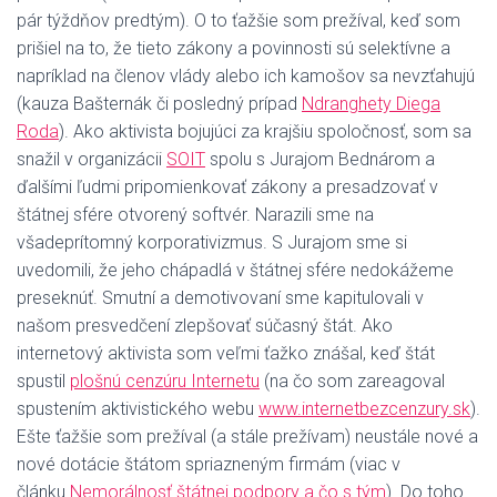
pár týždňov predtým). O to ťažšie som prežíval, keď som
prišiel na to, že tieto zákony a povinnosti sú selektívne a
napríklad na členov vlády alebo ich kamošov sa nevzťahujú
(kauza Bašternák či posledný prípad
Ndranghety Diega
Roda
). Ako aktivista bojujúci za krajšiu spoločnosť, som sa
snažil v organizácii
SOIT
spolu s Jurajom Bednárom a
ďalšími ľudmi pripomienkovať zákony a presadzovať v
štátnej sfére otvorený softvér. Narazili sme na
všadeprítomný korporativizmus. S Jurajom sme si
uvedomili, že jeho chápadlá v štátnej sfére nedokážeme
preseknúť. Smutní a demotivovaní sme kapitulovali v
našom presvedčení zlepšovať súčasný štát. Ako
internetový aktivista som veľmi ťažko znášal, keď štát
spustil
plošnú cenzúru Internetu
(na čo som zareagoval
spustením aktivistického webu
www.internetbezcenzury.sk
).
Ešte ťažšie som prežíval (a stále prežívam) neustále nové a
nové dotácie štátom spriazneným firmám (viac v
článku
Nemorálnosť štátnej podpory a čo s tým
). Do toho