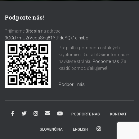
Podporte nás!
Prijímame
Bitcoin
na adrese
3GCiJ7mU2rVcosSng81YtPduYQk1gihxbo
Pre platbu pomocou ostatných
kryptomien, €ur a bližšie informácie
navštívte stránku
Podporte nás
. Za
každú pomoc ďakujeme!
Podporili nás
PODPORTE NÁS
KONTAKT
SLOVENČINA
ENGLISH