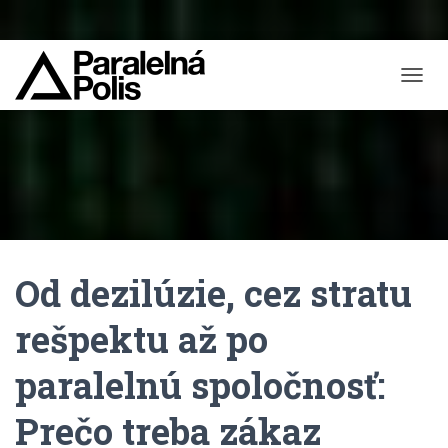
T
O
G
G
L
E
N
A
V
I
Od dezilúzie, cez stratu
G
A
T
rešpektu až po
I
O
paralelnú spoločnosť:
N
Prečo treba zákaz