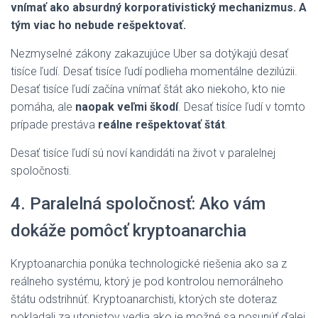
vnímať ako absurdný korporativistický mechanizmus. A
tým viac ho nebude rešpektovať.
Nezmyselné zákony zakazujúce Uber sa dotýkajú desať
tisíce ľudí. Desať tisíce ľudí podlieha momentálne dezilúzii.
Desať tisíce ľudí začína vnímať štát ako niekoho, kto nie
pomáha, ale
naopak veľmi škodí
. Desať tisíce ľudí v tomto
prípade prestáva
reálne rešpektovať štát
.
Desať tisíce ľudí sú noví kandidáti na život v paralelnej
spoločnosti.
4. Paralelná spoločnosť: Ako vám
dokáže pomôcť kryptoanarchia
Kryptoanarchia ponúka technologické riešenia ako sa z
reálneho systému, ktorý je pod kontrolou nemorálneho
štátu odstrihnúť. Kryptoanarchisti, ktorých ste doteraz
pokladali za utopistov vedia ako je možné sa posunúť ďalej