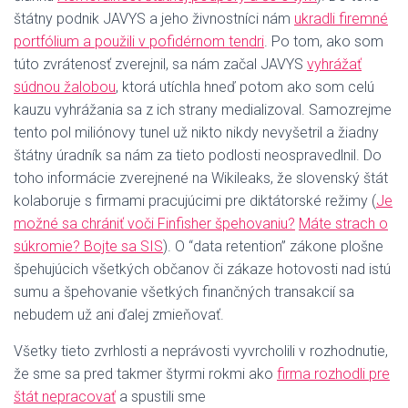
štátny podnik JAVYS a jeho živnostníci nám
ukradli firemné
portfólium a použili v pofidérnom tendri
. Po tom, ako som
túto zvrátenosť zverejnil, sa nám začal JAVYS
vyhrážať
súdnou žalobou
, ktorá utíchla hneď potom ako som celú
kauzu vyhrážania sa z ich strany medializoval. Samozrejme
tento pol miliónovy tunel už nikto nikdy nevyšetril a žiadny
štátny úradník sa nám za tieto podlosti neospravedlnil. Do
toho informácie zverejnené na Wikileaks, že slovenský štát
kolaboruje s firmami pracujúcimi pre diktátorské režimy (
Je
možné sa chrániť voči Finfisher špehovaniu?
Máte strach o
súkromie? Bojte sa SIS
). O “data retention” zákone plošne
špehujúcich všetkých občanov či zákaze hotovosti nad istú
sumu a špehovanie všetkých finančných transakcií sa
nebudem už ani ďalej zmieňovať.
Všetky tieto zvrhlosti a neprávosti vyvrcholili v rozhodnutie,
že sme sa pred takmer štyrmi rokmi ako
firma rozhodli pre
štát nepracovať
a spustili sme