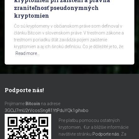
kryptomien pri zaistení a právna
zraniteľnosť pseudonymných
kryptomien
Čo sú kryptomeny v občianskom práve som definoval v
článku Bitcoin v slovenskom práve. V trestnom zákone a
trestnom poriadku štát zavádza pojem zaistenie
kryptomien a aj ich širokú definíciu. Čo je dôležité je to, že
Read more…
Podporte nás!
Prijímame
Bitcoin
na adrese
3GCiJ7mU2rVcosSng81YtPduYQk1gihxbo
Pre platbu pomocou ostatných
kryptomien, €ur a bližšie informácie
navštívte stránku
Podporte nás
. Za