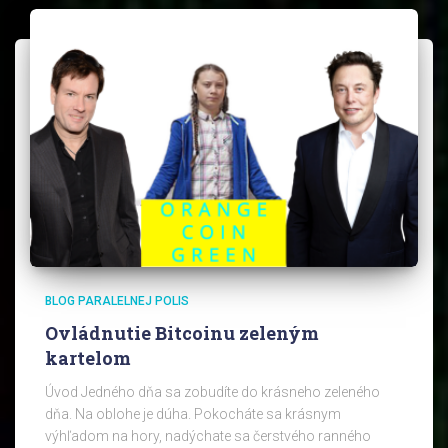
BLOG PARALELNEJ POLIS
Ovládnutie Bitcoinu zeleným
kartelom
Úvod Jedného dňa sa zobudíte do krásneho zeleného
dňa. Na oblohe je dúha. Pokocháte sa krásnym
výhľadom na hory, nadýchate sa čerstvého ranného