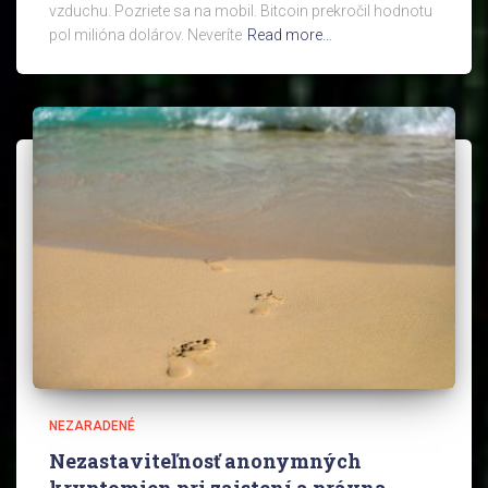
vzduchu. Pozriete sa na mobil. Bitcoin prekročil hodnotu
pol milióna dolárov. Neveríte
Read more…
NEZARADENÉ
Nezastaviteľnosť anonymných