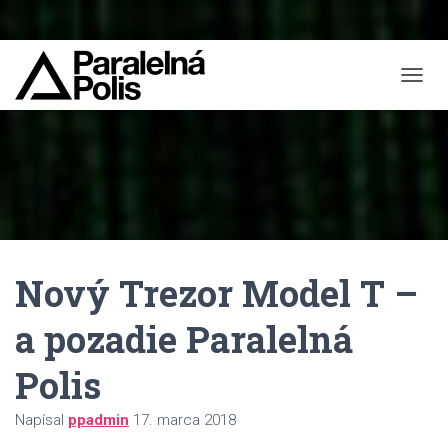
T
O
G
G
L
E
N
A
V
I
Nový Trezor Model T –
G
A
T
a pozadie Paralelná
I
O
Polis
N
Napísal
ppadmin
17. marca 2018