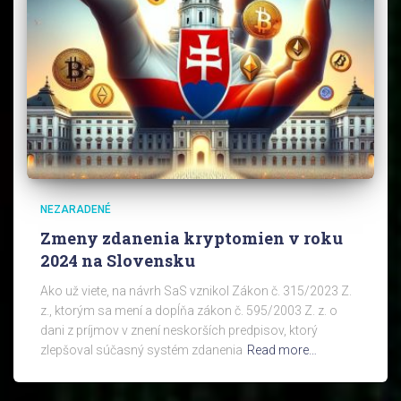
NEZARADENÉ
Zmeny zdanenia kryptomien v roku
2024 na Slovensku
Ako už viete, na návrh SaS vznikol Zákon č. 315/2023 Z.
z., ktorým sa mení a dopĺňa zákon č. 595/2003 Z. z. o
dani z príjmov v znení neskorších predpisov, ktorý
zlepšoval súčasný systém zdanenia
Read more…